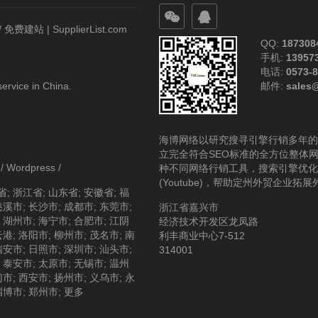
/
免费建站 | SupplierList.com
QQ:
187308
手机:
13957
电话:
0573-
service in China.
邮件:
sales
海博网络以研究搜寻引擎行销多年的
立完全符合SEO标准的全方位整体
/
Wordpress
/
种不同网络行销工具，搜索引擎优化(S
(Youtube)，帮助定州外贸企业拓
省
;
浙江省
;
山东省
;
安徽省
;
福
慈溪市
;
长沙市
;
成都市
;
东莞市
;
浙江省嘉兴市
;
湖州市
;
海宁市
;
合肥市
;
江阴
经济技术开发区龙凤路
云港
;
洛阳市
;
柳州市
;
茂名市
;
南
利丰商业中心7-512
瑞安市
;
日照市
;
深圳市
;
汕头市
;
314001
;
泰安市
;
太原市
;
无锡市
;
温州
门市
;
西安市
;
扬州市
;
义乌市
;
永
淄博市
;
郑州市
;
更多