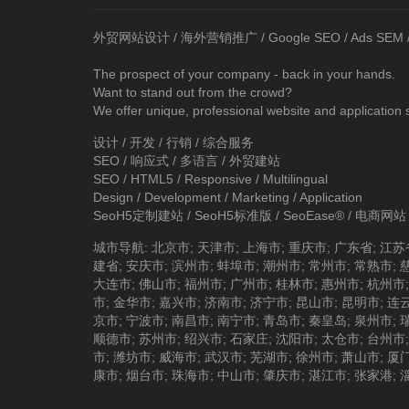
外贸网站设计
/
海外营销推广
/
Google SEO
/
Ads SEM
The prospect of your company - back in your hands.
Want to stand out from the crowd?
We offer unique, professional website and application 
设计 / 开发 / 行销 / 综合服务
SEO / 响应式 / 多语言 / 外贸建站
SEO / HTML5 / Responsive / Multilingual
Design / Development / Marketing / Application
SeoH5定制建站
/
SeoH5标准版
/
SeoEase®
/
电商网站
城市导航
:
北京市
;
天津市
;
上海市
;
重庆市
;
广东省
;
江苏
建省
;
安庆市
;
滨州市
;
蚌埠市
;
潮州市
;
常州市
;
常熟市
;
大连市
;
佛山市
;
福州市
;
广州市
;
桂林市
;
惠州市
;
杭州市
市
;
金华市
;
嘉兴市
;
济南市
;
济宁市
;
昆山市
;
昆明市
;
连
京市
;
宁波市
;
南昌市
;
南宁市
;
青岛市
;
秦皇岛
;
泉州市
;
顺德市
;
苏州市
;
绍兴市
;
石家庄
;
沈阳市
;
太仓市
;
台州市
市
;
潍坊市
;
威海市
;
武汉市
;
芜湖市
;
徐州市
;
萧山市
;
厦
康市
;
烟台市
;
珠海市
;
中山市
;
肇庆市
;
湛江市
;
张家港
;