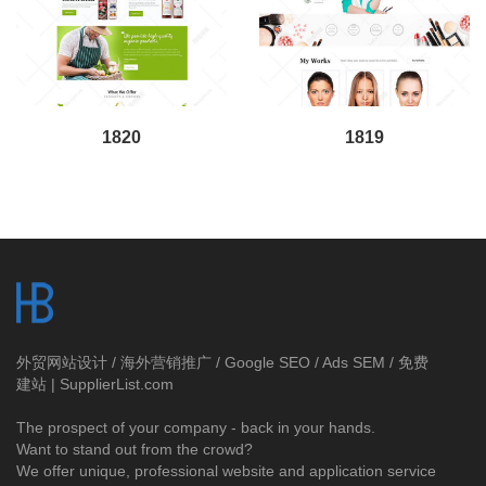
1820
1819
外贸网站设计
/
海外营销推广
/
Google SEO
/
Ads SEM
/
免费
建站 | SupplierList.com
The prospect of your company - back in your hands.
Want to stand out from the crowd?
We offer unique, professional website and application service