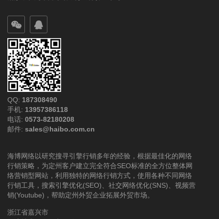
QQ:
187308490
手机:
13957386118
电话:
0573-82180208
邮件:
sales@haibo.com.cn
海博网络以研究搜寻引擎行销多年的经验，根据最佳化的网络
行销策略，为定州客户建立完全符合SEO标准的全方位整体网
络营销型网站，利用独特的网络行销方式，使用各种不同网络
行销工具，搜索引擎优化(SEO)、社交网络优化(SNS)、视频营
销(Youtube)，帮助定州外贸企业拓展外贸市场。
浙江省嘉兴市