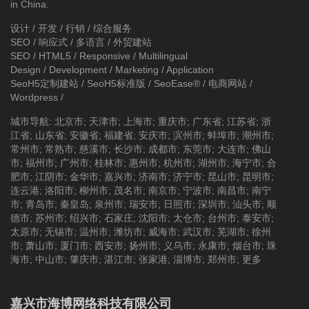
in China.
设计 / 开发 / 行销 / 综合服务
SEO / 响应式 / 多语言 / 外贸建站
SEO / HTML5 / Responsive / Multilingual
Design / Development / Marketing / Application
SeoH5定制建站
/
SeoH5标准版
/
SeoEase®
/
电商网站
/
Wordpress
/
城市导航
:
北京市
;
天津市
;
上海市
;
重庆市
;
广东省
;
江苏省
;
浙
江省
;
山东省
;
安徽省
;
福建省
;
安庆市
;
滨州市
;
蚌埠市
;
潮州市
;
常州市
;
常熟市
;
慈溪市
;
长沙市
;
成都市
;
东莞市
;
大连市
;
佛山
市
;
福州市
;
广州市
;
桂林市
;
惠州市
;
杭州市
;
湖州市
;
海宁市
;
合
肥市
;
江阴市
;
金华市
;
嘉兴市
;
济南市
;
济宁市
;
昆山市
;
昆明市
;
连云港
;
洛阳市
;
柳州市
;
茂名市
;
南京市
;
宁波市
;
南昌市
;
南宁
市
;
青岛市
;
秦皇岛
;
泉州市
;
瑞安市
;
日照市
;
深圳市
;
汕头市
;
顺
德市
;
苏州市
;
绍兴市
;
石家庄
;
沈阳市
;
太仓市
;
台州市
;
泰安市
;
太原市
;
无锡市
;
温州市
;
潍坊市
;
威海市
;
武汉市
;
芜湖市
;
徐州
市
;
萧山市
;
厦门市
;
西安市
;
扬州市
;
义乌市
;
永康市
;
烟台市
;
珠
海市
;
中山市
;
肇庆市
;
湛江市
;
张家港
;
淄博市
;
郑州市
;
更多
嘉兴市海博网络科技有限公司